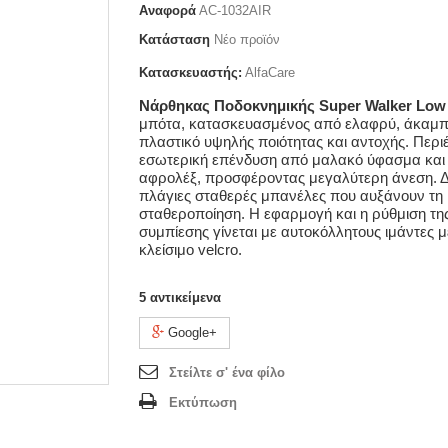
Αναφορά
AC-1032AIR
Κατάσταση
Νέο προϊόν
Κατασκευαστής:
AlfaCare
Νάρθηκας Ποδοκνημικής
Super Walker Low
μπότα, κατασκευασμένος από ελαφρύ, άκαμπ
πλαστικό υψηλής ποιότητας και αντοχής. Περιέ
εσωτερική επένδυση από μαλακό ύφασμα και
αφρολέξ, προσφέροντας μεγαλύτερη άνεση. Δ
πλάγιες σταθερές μπανέλες που αυξάνουν τη
σταθεροποίηση. Η εφαρμογή και η ρύθμιση τη
συμπίεσης γίνεται με αυτοκόλλητους ιμάντες μ
κλείσιμο velcro.
5
αντικείμενα
Google+
Στείλτε σ' ένα φίλο
Εκτύπωση