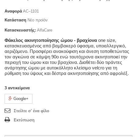
Αναφορά
AC–1101
Κατάσταση
Νέο προϊόν
Κατασκευαστής:
AlfaCare
Φάκελος ακινητοποίησης ώμου - βραχίονα
one size,
κατασκευασμένος από βαμβακερό ύφασμα, υποαλλεργικό,
αεριζόμενο. Προσφέρει ανακούφιση και άνεση τοποθετώντας
τον αγκώνα σε κάμψη 90o ενώ ταυτόχρονα ακινητοποιεί την
περιοχή του ώμου και του βραχίονα. Διαθέτει δύο τιράντες
ανάρτησης ώμου με αυτοκόλλητο κλείσιμο velcro για τη
ρύθμιση του ύψους και δέστρα ακινητοποίησης από αφρολέξ.
3
αντικείμενα
Google+
Στείλτε σ' ένα φίλο
Εκτύπωση