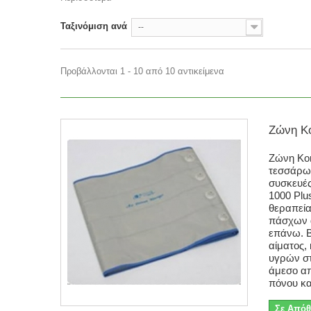
Ταξινόμιση ανά
--
Προβάλλονται 1 - 10 από 10 αντικείμενα
Ζώνη Κο
Ζώνη Κο
τεσσάρων
συσκευέ
1000 Plu
θεραπεία
πάσχων 
επάνω. Β
αίματος,
υγρών σ
άμεσο α
πόνου και
Σε Απόθ