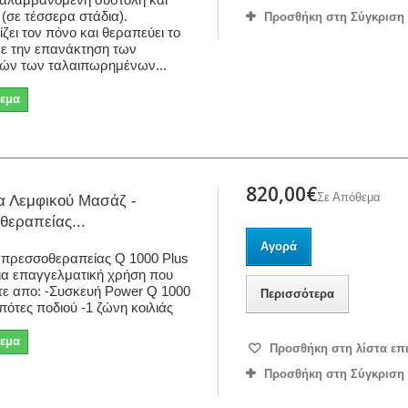
 (σε τέσσερα στάδια).
Προσθήκη στη Σύγκριση
ζει τον πόνο και θεραπεύει το
με την επανάκτηση των
ιών των ταλαιπωρημένων...
εμα
820,00€
Σε Απόθεμα
α Λεμφικού Μασάζ -
εραπείας...
Αγορά
 πρεσσοθεραπείας Q 1000 Plus
για επαγγελματική χρήση που
τε απο: -Συσκευή Power Q 1000
Περισσότερα
μπότες ποδιού -1 ζώνη κοιλιάς
εμα
Προσθήκη στη λίστα επ
Προσθήκη στη Σύγκριση