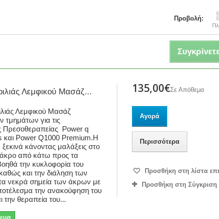
Προβολή:
Πλ
Συγκρίνετε
135,00€
Σε Απόθεμα
ιλιάς Λεμφικού Μασάζ...
ιλιάς Λεμφικού Μασάζ
Αγορά
 τμημάτων για τις
ς Πρεσοθεραπείας Power q
s και Power Q1000 Premium.Η
Περισσότερα
 ξεκινά κάνοντας μαλάξεις στο
άκρο από κάτω προς τα
οηθά την κυκλοφορία του
Προσθήκη στη λίστα επ
 καθώς και την διάληση των
τα νεκρά σημεία των άκρων με
Προσθήκη στη Σύγκριση
ποτέλεσμα την ανακούφηση του
 την θεραπεία του...
εμα