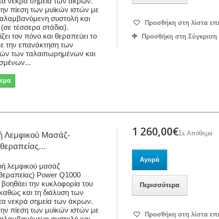
α νεκρά σημεία των άκρων.
την πίεση των μυϊκών ιστών με
ναλαμβανόμενη συστολή και
Προσθήκη στη λίστα επ
 (σε τέσσερα στάδια).
ζει τον πόνο και θεραπεύει το
Προσθήκη στη Σύγκριση
με την επανάκτηση των
ιών των ταλαιπωρημένων και
σμένων...
εμα
1 260,00€
Σε Απόθεμα
ή Λεμφικού Μασάζ-
εραπείας...
Αγορά
υή λεμφικού μασάζ
θεραπείας) Power Q1000
βοηθάει την κυκλοφορία του
Περισσότερα
 καθώς και τη διάλυση των
α νεκρά σημεία των άκρων.
την πίεση των μυϊκών ιστών με
Προσθήκη στη λίστα επ
ναλαμβανόμενη συστολή και