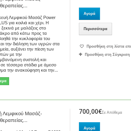
εραπείας...
Αγορά
κευή Λεμφικού Μασάζ Power
US για κοιλιά και χέρι. Η
 ξεκινά με μαλάξεις στο
Περισσότερα
άκρο από κάτω προς τα
οηθά την κυκλοφορία του
και την διάληση των υγρών στα
Προσθήκη στη λίστα επ
μεία, αυξάνει την πίεση των
στών με την
Προσθήκη στη Σύγκριση
μβανόμενη συστολή και
 σε τέσσερα στάδια με άμεσο
μα την ανακούφηση και την...
εμα
700,00€
Σε Απόθεμα
ή Λεμφικού Μασάζ-
εραπείας...
Αγορά