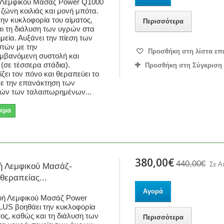
 Λεμφικού Μασάζ Power Q1000
ζώνη κοιλιάς και μονή μπότα.
την κυκλοφορία του αίματος,
Περισσότερα
ι τη διάλυση των υγρών στα
μεία. Αυξάνει την πίεση των
στών με την
Προσθήκη στη λίστα επ
μβανόμενη συστολή και
 (σε τέσσερα στάδια).
Προσθήκη στη Σύγκριση
ζει τον πόνο και θεραπεύει το
με την επανάκτηση των
ιών των ταλαιπωρημένων...
εμα
380,00€
440,00€
Σε Α
ή Λεμφικού Μασάζ-
εραπείας...
Αγορά
υή Λεμφικού Μασάζ Power
LUS βοηθάει την κυκλοφορία
τος, καθώς και τη διάλυση των
Περισσότερα