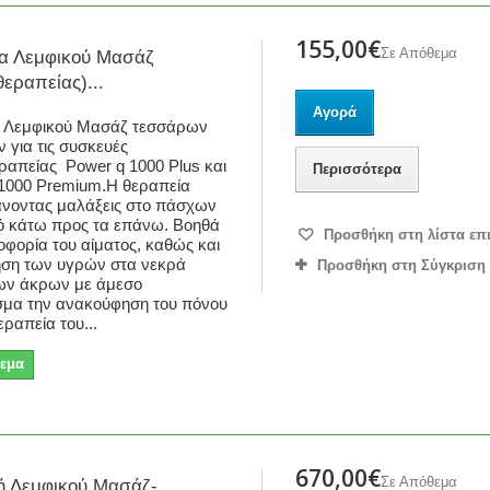
155,00€
Σε Απόθεμα
α Λεμφικού Μασάζ
εραπείας)...
Αγορά
 Λεμφικού Μασάζ τεσσάρων
 για τις συσκευές
απείας Power q 1000 Plus και
Περισσότερα
1000 Premium.Η θεραπεία
άνοντας μαλάξεις στο πάσχων
ό κάτω προς τα επάνω. Βοηθά
Προσθήκη στη λίστα επ
οφορία του αίματος, καθώς και
ηση των υγρών στα νεκρά
Προσθήκη στη Σύγκριση
των άκρων με άμεσο
σμα την ανακούφηση του πόνου
εραπεία του...
εμα
670,00€
Σε Απόθεμα
ή Λεμφικού Μασάζ-