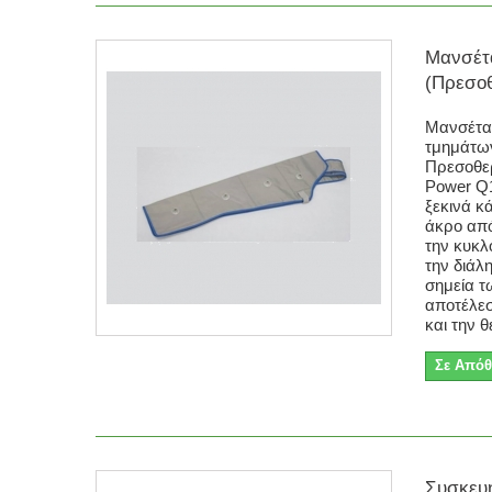
Μανσέτ
(Πρεσοθ
Μανσέτα
τμημάτων
Πρεσοθερ
Power Q
ξεκινά κ
άκρο απ
την κυκλ
την διάλ
σημεία 
αποτέλε
και την θ
Σε Απόθ
Συσκευ