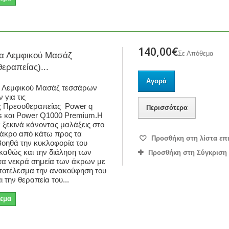
140,00€
Σε Απόθεμα
α Λεμφικού Μασάζ
εραπείας)...
Αγορά
 Λεμφικού Μασάζ τεσσάρων
 για τις
ς Πρεσοθεραπείας Power q
Περισσότερα
s και Power Q1000 Premium.Η
 ξεκινά κάνοντας μαλάξεις στο
άκρο από κάτω προς τα
Προσθήκη στη λίστα επ
οηθά την κυκλοφορία του
 καθώς και την διάληση των
Προσθήκη στη Σύγκριση
τα νεκρά σημεία των άκρων με
ποτέλεσμα την ανακούφηση του
 την θεραπεία του...
εμα