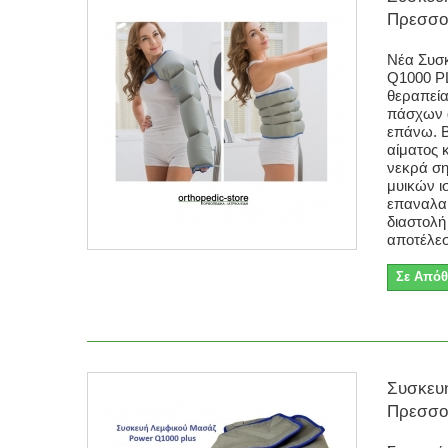
Πρεσσοθ
Νέα Συσ
Q1000 PL
θεραπεία
πάσχων 
επάνω. Β
αίματος 
νεκρά ση
μυικών ι
επαναλα
διαστολή
αποτέλεσ
Σε Απόθ
Συσκευ
Πρεσσοθ