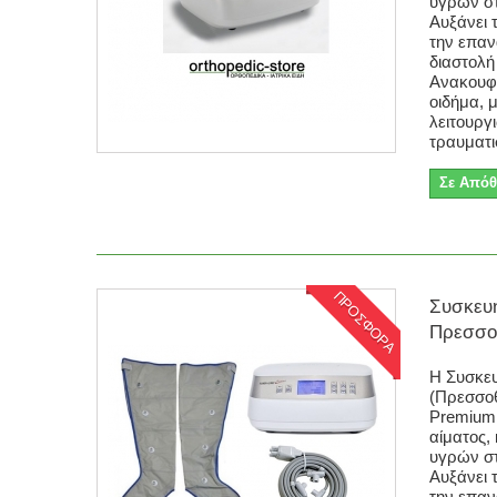
υγρών στ
Αυξάνει 
την επα
διαστολή
Ανακουφί
οιδήμα, 
λειτουργ
τραυματι
Σε Απόθ
ΠΡΟΣΦΟΡΑ
Συσκευ
Πρεσσοθ
Η Συσκε
(Πρεσσο
Premium 
αίματος,
υγρών στ
Αυξάνει 
την επα