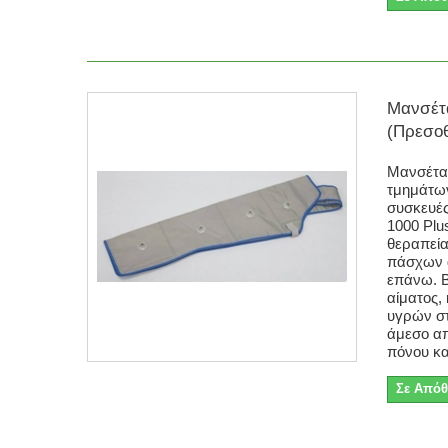
Μανσέτ
(Πρεσοθ
Μανσέτα
τμημάτων
συσκευέ
1000 Plu
θεραπεία
πάσχων 
επάνω. Β
αίματος,
υγρών σ
άμεσο α
πόνου και
Σε Απόθ