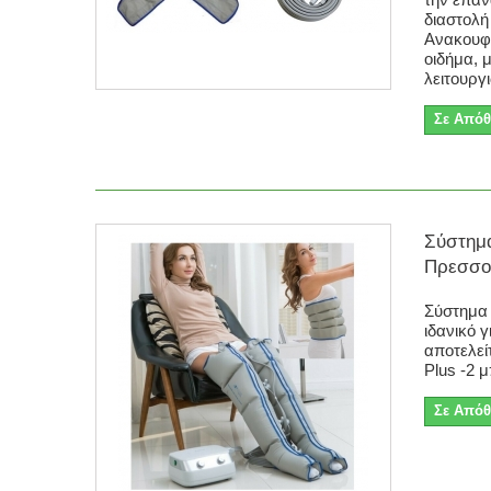
διαστολή
Ανακουφί
οιδήμα, 
λειτουργ
Σε Απόθ
Σύστημ
Πρεσσοθ
Σύστημα
ιδανικό 
αποτελεί
Plus -2 
Σε Απόθ