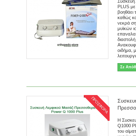
Συσκευή
PLUS με 
βοηθάει 
καθώς κα
νεκρά ση
μυϊκών ι
επαναλα
διαστολή
Ανακουφί
οιδήμα, 
λειτουργ
Σε Απόθ
ΠΡΟΣΦΟΡΑ
Συσκευ
Πρεσσοθ
Η Συσκε
Q1000 P
του αίμα