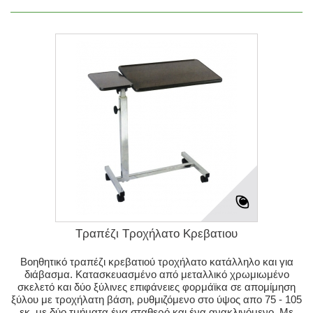
Τραπέζι Τροχήλατο Κρεβατιου
Βοηθητικό τραπέζι κρεβατιού τροχήλατο κατάλληλο και για
διάβασμα. Κατασκευασμένο από μεταλλικό χρωμιωμένο
σκελετό και δύο ξύλινες επιφάνειες φορμάϊκα σε απομίμηση
ξύλου με τροχήλατη βάση, ρυθμιζόμενο στο ύψος απο 75 - 105
εκ, με δύο τμήματα ένα σταθερό και ένα ανακλινόμενο. Με