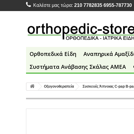
Καλέστε μας τώρα:
210 7782835 6955-787730
Ορθοπεδικά Είδη
Αναπηρικά Αμαξίδ
Συστήματα Ανάβασης Σκάλας ΑΜΕΑ
Οξυγονοθεραπεία
Συσκευές Άπνοιας C-pap B-pa