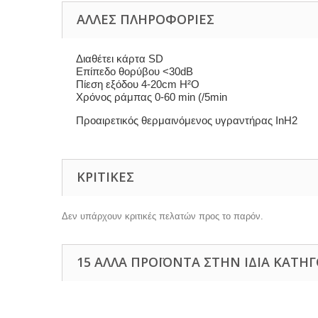
ΆΛΛΕΣ ΠΛΗΡΟΦΟΡΊΕΣ
Διαθέτει κάρτα SD
Επίπεδο θορύβου <30dB
Πίεση εξόδου 4-20cm H²O
Xρόνος ράμπας 0-60 min (/5min
Προαιρετικός θερμαινόμενος υγραντήρας InH2
ΚΡΙΤΙΚΈΣ
Δεν υπάρχουν κριτικές πελατών προς το παρόν.
15 ΆΛΛΑ ΠΡΟΪΌΝΤΑ ΣΤΗΝ ΊΔΙΑ ΚΑΤΗΓ