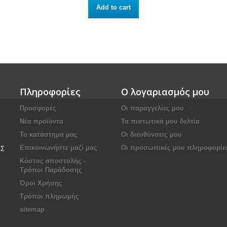
Add to cart
Πληροφορίες
Ο λογαριασμός μου
Προσφορές
Οι παραγγελίες μου
Νέα προϊόντα
Τα πιστωτικά μου δελτία
Το κατάστημα μας
Οι διευθύνσεις μου
Επικοινωνήστε μαζί μας
Οι προσωπικές μου πληροφορίε
ΙΣ
Κόστος αποστολής -
Τρόποι Παράδοσης
Όροι Χρήσης
Τρόποι πληρωμής
sitemap