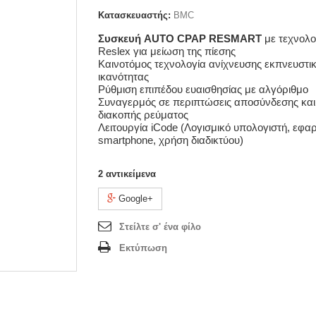
Κατασκευαστής:
BMC
Συσκευή AUTO CPAP RESMART
με τεχνολο
Reslex για μείωση της πίεσης
Καινοτόμος τεχνολογία ανίχνευσης εκπνευστι
ικανότητας
Ρύθμιση επιπέδου ευαισθησίας με αλγόριθμο
Συναγερμός σε περιπτώσεις αποσύνδεσης και
διακοπής ρεύματος
Λειτουργία iCode (Λογισμικό υπολογιστή, εφα
smartphone, χρήση διαδικτύου)
2
αντικείμενα
Google+
Στείλτε σ' ένα φίλο
Εκτύπωση