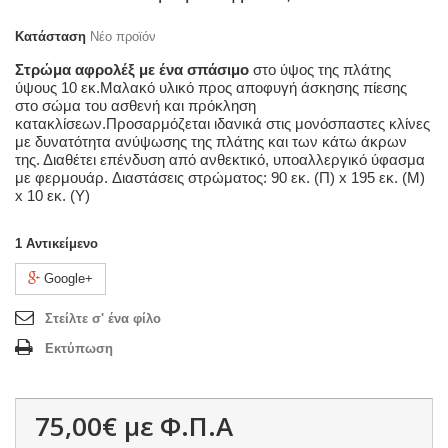
Κατάσταση
Νέο προϊόν
Στρώμα αφρολέξ με ένα σπάσιμο
στο ύψος της πλάτης
ύψους 10 εκ.
Μαλακό υλικό προς αποφυγή άσκησης πίεσης
στο σώμα του ασθενή και πρόκληση
κατακλίσεων.Προσαρμόζεται ιδανικά στις μονόσπαστες κλίνες
με δυνατότητα ανύψωσης της πλάτης και των κάτω άκρων
της. Διαθέτει
επένδυση από ανθεκτικό, υποαλλεργικό ύφασμα
με φερμουάρ.
Διαστάσεις στρώματος: 90 εκ. (Π) x 195 εκ. (Μ)
x 10 εκ. (Υ)
1
Αντικείμενο
Google+
Στείλτε σ' ένα φίλο
Εκτύπωση
75,00€
με Φ.Π.Α