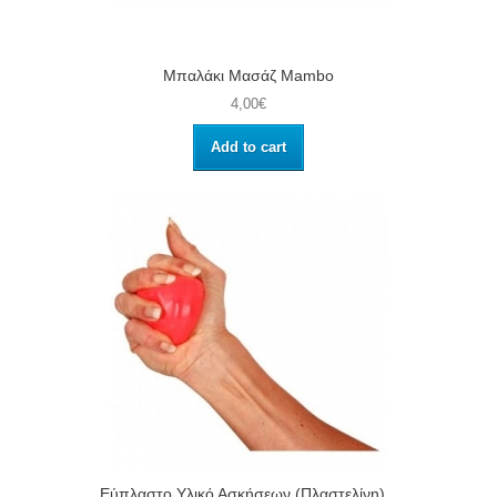
Μπαλάκι Μασάζ Mambo
4,00€
Add to cart
Εύπλαστο Υλικό Ασκήσεων (Πλαστελίνη)...