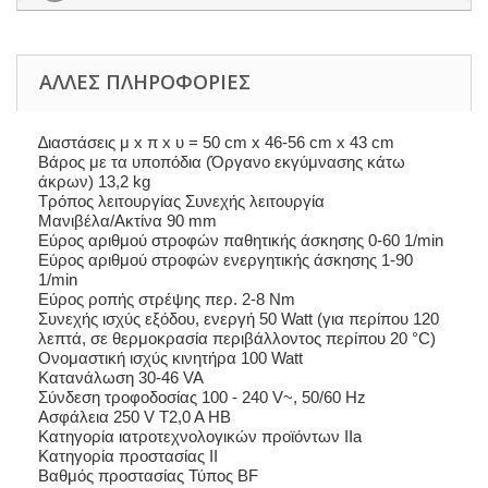
ΆΛΛΕΣ ΠΛΗΡΟΦΟΡΊΕΣ
∆ιαστάσεις μ x π x υ = 50 cm x 46-56 cm x 43 cm
Βάρος με τα υποπόδια (Όργανο εκγύμνασης κάτω
άκρων) 13,2 kg
Τρόπος λειτουργίας Συνεχής λειτουργία
Μανιβέλα/Ακτίνα 90 mm
Εύρος αριθμού στροφών παθητικής άσκησης 0-60 1/min
Εύρος αριθμού στροφών ενεργητικής άσκησης 1-90
1/min
Εύρος ροπής στρέψης περ. 2-8 Nm
Συνεχής ισχύς εξόδου, ενεργή 50 Watt (για περίπου 120
λεπτά, σε θερμοκρασία περιβάλλοντος περίπου 20 °C)
Ονομαστική ισχύς κινητήρα 100 Watt
Κατανάλωση 30-46 VA
Σύνδεση τροφοδοσίας 100 - 240 V~, 50/60 Hz
Ασφάλεια 250 V T2,0 A HB
Κατηγορία ιατροτεχνολογικών προϊόντων IIa
Κατηγορία προστασίας II
Βαθμός προστασίας Τύπος BF