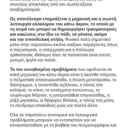
συνεπώς αποκλίσεις από τον σωστό άξονα
αναβηματισμού.
Ως αποτέλεσμα επηρεάζεται η μηχανική και η σωστή
λειτουργία ολόκληρου του κάτω άκρου, το οποίο με
τη σειρά του μπορεί να δημιουργήσει τραυματισμούς
και κακώσεις στο ίδιο το πόδι, τα γόνατα, ακόμα
και την σπονδυλική στήλη.
Φυσικά πολύ σημαντικό
ρόλο στην παραπάνω εικόνα παίζουν παράγοντες όπως
η παχυσαρκία, η υπέρχρηση και η πολύωρη
ορθοστασία, ιδιαίτερα όταν τα παπούτσια είναι στενά,
μυτερά, ψηλά και παλιά.
Τα πιο συνηθισμένα προβλήματα
που οφείλονται σε
κακή μηχανική του κάτω άκρου είναι η άκανθα πτέρνας,
η πελματιαία απονευρωσίτιδα, η πτώση μεταταρσίου, το
διάστρεμμα, η τενοντίτιδα αχίλλειου, ο πόνος στα
καλάμια, το κότσι, τα κατάγματα κοπώσεως, το
νευρίνωμα Μόρτον, η χοντροπάθεια επιγονατίδας, η
ρήξη μηνίσκου, οι διάφορες θλάσεις, ο πόνος στη μέση,
το σύνδρομο απιοειδούς μυός και πολλά άλλα.
Όλα τα παραπάνω ανατομικά και λειτουργικά
προβλήματα μπορούν να εντοπιστούν και να
αποκατασταθούν με τη βοήθεια του πελματογράφου και