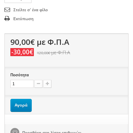
Στείλτε σ' ένα φίλο
Εκτύπωση
90,00€
με Φ.Π.Α
-30,00€
με Φ.Π.Α
120,00€
Ποσότητα
Αγορά
Προσθήκη στη λίστα επιθυμιών