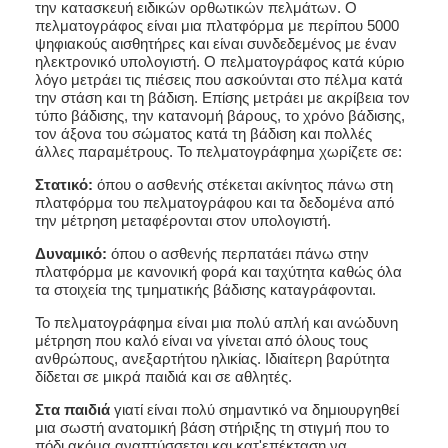
την κατασκευή ειδικών ορθωτικών πελμάτων. Ο
πελματογράφος είναι μια πλατφόρμα με περίπου 5000
ψηφιακούς αισθητήρες και είναι συνδεδεμένος με έναν
ηλεκτρονικό υπολογιστή. Ο πελματογράφος κατά κύριο
λόγο μετράει τις πιέσεις που ασκούνται στο πέλμα κατά
την στάση και τη βάδιση. Επίσης μετράει με ακρίβεια τον
τύπο βάδισης, την κατανομή βάρους, το χρόνο βάδισης,
τον άξονα του σώματος κατά τη βάδιση και πολλές
άλλες παραμέτρους. Το πελματογράφημα χωρίζετε σε:
Στατικό:
όπου ο ασθενής στέκεται ακίνητος πάνω στη
πλατφόρμα του πελματογράφου και τα δεδομένα από
την μέτρηση μεταφέρονται στον υπολογιστή.
Δυναμικό:
όπου ο ασθενής περπατάει πάνω στην
πλατφόρμα με κανονική φορά και ταχύτητα καθώς όλα
τα στοιχεία της τμηματικής βάδισης καταγράφονται.
Το πελματογράφημα είναι μια πολύ απλή και ανώδυνη
μέτρηση που καλό είναι να γίνεται από όλους τους
ανθρώπους, ανεξαρτήτου ηλικίας. Ιδιαίτερη βαρύτητα
δίδεται σε μικρά παιδιά και σε αθλητές.
Στα παιδιά
γιατί είναι πολύ σημαντικό να δημιουργηθεί
μια σωστή ανατομική βάση στήριξης τη στιγμή που το
πόδι ακόμα αναπτύσσεται και κατ'επέκταση να