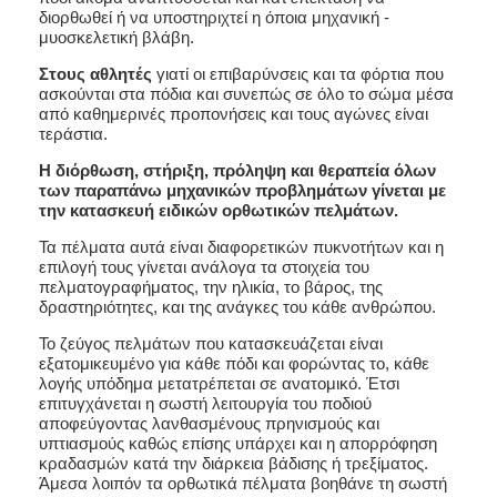
διορθωθεί ή να υποστηριχτεί η όποια μηχανική -
μυοσκελετική βλάβη.
Στους αθλητές
γιατί οι επιβαρύνσεις και τα φόρτια που
ασκούνται στα πόδια και συνεπώς σε όλο το σώμα μέσα
από καθημερινές προπονήσεις και τους αγώνες είναι
τεράστια.
Η διόρθωση, στήριξη, πρόληψη και θεραπεία όλων
των παραπάνω μηχανικών προβλημάτων γίνεται με
την κατασκευή ειδικών ορθωτικών πελμάτων.
Τα πέλματα αυτά είναι διαφορετικών πυκνοτήτων και η
επιλογή τους γίνεται ανάλογα τα στοιχεία του
πελματογραφήματος, την ηλικία, το βάρος, της
δραστηριότητες, και της ανάγκες του κάθε ανθρώπου.
Το ζεύγος πελμάτων που κατασκευάζεται είναι
εξατομικευμένο για κάθε πόδι και φορώντας το, κάθε
λογής υπόδημα μετατρέπεται σε ανατομικό. Έτσι
επιτυγχάνεται η σωστή λειτουργία του ποδιού
αποφεύγοντας λανθασμένους πρηνισμούς και
υπτιασμούς καθώς επίσης υπάρχει και η απορρόφηση
κραδασμών κατά την διάρκεια βάδισης ή τρεξίματος.
Άμεσα λοιπόν τα ορθωτικά πέλματα βοηθάνε τη σωστή