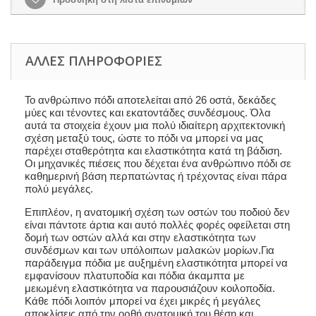
ΆΛΛΕΣ ΠΛΗΡΟΦΟΡΊΕΣ
Το ανθρώπινο πόδι αποτελείται από 26 οστά, δεκάδες
μύες και τένοντες και εκατοντάδες συνδέσμους. Όλα
αυτά τα στοιχεία έχουν μια πολύ ιδιαίτερη αρχιτεκτονική
σχέση μεταξύ τους, ώστε το πόδι να μπορεί να μας
παρέχει σταθερότητα και ελαστικότητα κατά τη βάδιση.
Οι μηχανικές πιέσεις που δέχεται ένα ανθρώπινο πόδι σε
καθημερινή βάση περπατώντας ή τρέχοντας είναι πάρα
πολύ μεγάλες.
Επιπλέον, η ανατομική σχέση των οστών του ποδιού δεν
είναι πάντοτε άρτια και αυτό πολλές φορές οφείλεται στη
δομή των οστών αλλά και στην ελαστικότητα των
συνδέσμων και των υπόλοιπων μαλακών μορίων.Για
παράδειγμα πόδια με αυξημένη ελαστικότητα μπορεί να
εμφανίσουν πλατυποδία και πόδια άκαμπτα με
μειωμένη ελαστικότητα να παρουσιάζουν κοιλοποδία.
Κάθε πόδι λοιπόν μπορεί να έχει μικρές ή μεγάλες
αποκλίσεις από την ορθή ανατομική του θέση και