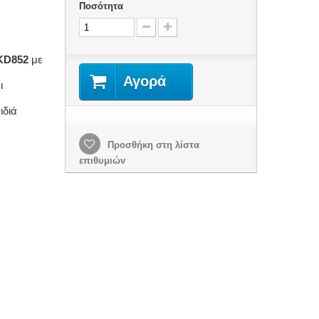
Ποσότητα
 KD852
με
Αγορά
ι
ιδιά
Προσθήκη στη λίστα
επιθυμιών