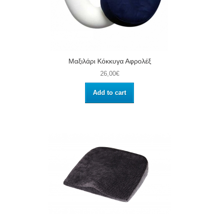
Μαξιλάρι Κόκκυγα Αφρολέξ
26,00€
Add to cart