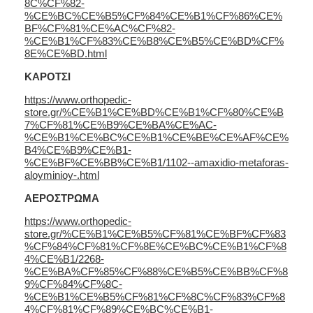
8C%CF%82-
%CE%BC%CE%B5%CF%84%CE%B1%CF%86%CE%
BF%CF%81%CE%AC%CF%82-
%CE%B1%CF%83%CE%B8%CE%B5%CE%BD%CF%
8E%CE%BD.html
ΚΑΡΟΤΣΙ
https://www.orthopedic-
store.gr/%CE%B1%CE%BD%CE%B1%CF%80%CE%B
7%CF%81%CE%B9%CE%BA%CE%AC-
%CE%B1%CE%BC%CE%B1%CE%BE%CE%AF%CE%
B4%CE%B9%CE%B1-
%CE%BF%CE%BB%CE%B1/1102--amaxidio-metaforas-
aloyminioy-.html
ΑΕΡΟΣΤΡΩΜΑ
https://www.orthopedic-
store.gr/%CE%B1%CE%B5%CF%81%CE%BF%CF%83
%CF%84%CF%81%CF%8E%CE%BC%CE%B1%CF%8
4%CE%B1/2268-
%CE%BA%CF%85%CF%88%CE%B5%CE%BB%CF%8
9%CF%84%CF%8C-
%CE%B1%CE%B5%CF%81%CF%8C%CF%83%CF%8
4%CF%81%CF%89%CE%BC%CE%B1-