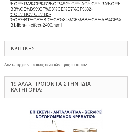
%CE%BA%CE%B1%CF%84%CE%AC%CE%BA%CE%
BB%CE%B9%CF%83%CE%B7%CF%82-
%CE%BC%CE%B5-
%CE%B1%CE%BD%CF%84%CE%BB%CE%AF%CE%
B1-libra-iii-effect-2400.html
ΚΡΙΤΙΚΈΣ
Δεν υπάρχουν κριτικές πελατών προς το παρόν.
19 ΆΛΛΑ ΠΡΟΪΌΝΤΑ ΣΤΗΝ ΊΔΙΑ
ΚΑΤΗΓΟΡΊΑ: