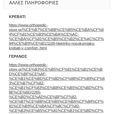
ΆΛΛΕΣ ΠΛΗΡΟΦΟΡΊΕΣ
ΚΡΕΒΑΤΙ
https://www.orthopedic-
store.gr/%CE%B7%CE%BB%CE%B5%CE%BA%CF%8
4%CF%81%CE%B9%CE%BA%CE%AC-
%CE%BA%CF%81%CE%B5%CE%B2%CE%AC%CF%
84%CE%B9%CE%B1/1100-hlektriko-nosokomiako-
krebati-v-comfort-.html
ΓΕΡΑΝΟΣ
https://www.orthopedic-
store.gr/%CE%B3%CE%B5%CF%81%CE%B1%CE%B
D%CE%BF%CE%AF-
%CE%B1%CE%BD%CF%8D%CF%88%CF%89%CF%8
3%CE%B7%CF%82-
%CE%B1%CF%83%CE%B8%CE%B5%CE%BD%CF%
8E%CE%BD/2265-
%CE%BD%CE%AD%CE%BF%CF%82-
%CE%B7%CE%BB%CE%B5%CE%BA%CF%84%CF%
81%CE%B9%CE%BA%CF%8C%CF%82-
%CE%B3%CE%B5%CF%81%CE%B1%CE%BD%CF%