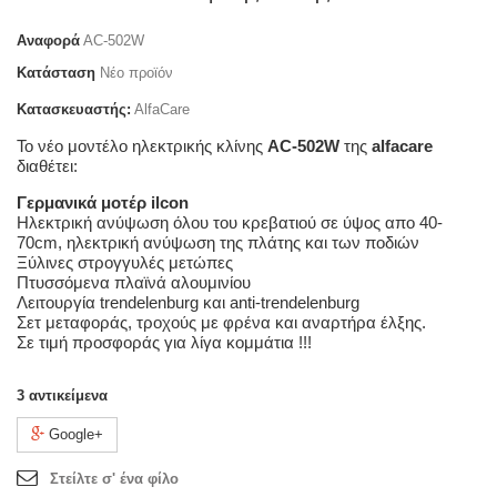
Αναφορά
AC-502W
Κατάσταση
Νέο προϊόν
Κατασκευαστής:
AlfaCare
Το νέο μοντέλο ηλεκτρικής κλίνης
AC-502W
της
alfacare
διαθέτει:
Γερμανικά μοτέρ ilcon
Hλεκτρική ανύψωση όλου του κρεβατιού σε ύψος απο 40-
70cm, ηλεκτρική ανύψωση της πλάτης και των ποδιών
Ξύλινες στρογγυλές μετώπες
Πτυσσόμενα πλαϊνά αλουμινίου
Λειτουργία trendelenburg και anti-trendelenburg
Σετ μεταφοράς, τροχούς με φρένα και αναρτήρα έλξης.
Σε τιμή προσφοράς για λίγα κομμάτια !!!
3
αντικείμενα
Google+
Στείλτε σ' ένα φίλο