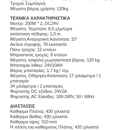
Τροχοί: Συμπαγείς
Μέγιστο βάρος χρήστη: 120kg
ΤΕΧΝΙΚΑ ΧΑΡΑΚΤΗΡΗΣΤΙΚΑ
Μοτέρ: 250W * 2, DC24V
Μέγιστη. Ταχύτητα: 8,0 χλμ/ώρα
απόσταση πέδησης: 1,0 m
Μέγιστη Αναριχιτική Ικανότητα: 15°
Ακτίνα στροφής: 78 εκατοστά
Πίσω τροχός: 12 ιντσών
Μπροστινός τροχός: 8 ιντσών
Μέγιστη. ασφαλή χωρητικότητα βάρος: 120 kg
Μπαταρία λιθίου: 24V10AH
Βάρος μπαταρίας: 1,7 kg / τεμ.
Μέγιστη. Οδήγηση Απόσταση: 17 χιλιόμετρα / 1
μπαταρία
34 χιλιόμετρα / 2 μπαταρίες
Φορτιστής DC εξόδου: 24V2A
Φορτιστής AC Είσοδος: 100-240V, 50 / 60Hz
ΔΙΑΣΤΑΣΕΙΣ
Κάθησμα Πλάτος: 430 χιλιοστά
Κάθησμα Βάθος: 430 χιλιοστά
Κάθησμα ύψος: 510 mm
Η πλάτη του καθίσματος Πλάτος: 420 χιλιοστά