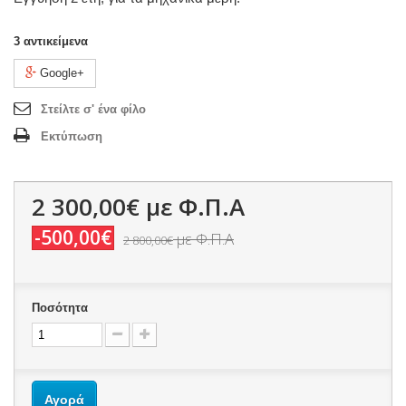
3
αντικείμενα
Google+
Στείλτε σ' ένα φίλο
Εκτύπωση
2 300,00€
με Φ.Π.Α
-500,00€
με Φ.Π.Α
2 800,00€
Ποσότητα
Αγορά