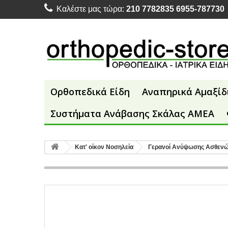
Καλέστε μας τώρα:
210 7782835 6955-787730
Ορθοπεδικά Είδη
Αναπηρικά Αμαξίδ
Συστήματα Ανάβασης Σκάλας ΑΜΕΑ
Κατ' οίκον Νοσηλεία
Γερανοί Ανύψωσης Ασθεν