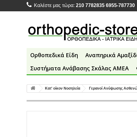
Καλέστε μας τώρα:
210 7782835 6955-787730
Ορθοπεδικά Είδη
Αναπηρικά Αμαξίδ
Συστήματα Ανάβασης Σκάλας ΑΜΕΑ
Κατ' οίκον Νοσηλεία
Γερανοί Ανύψωσης Ασθεν