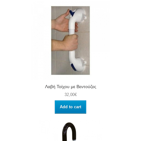
Λαβή Τοίχου με Βεντούζες
32,00€
Add to cart