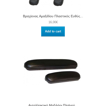
Βραχίονας Αμαξιδίου Πλαστικός Ευθύς...
16,00€
Add to cart
Ανταλλακτικό Μαξιλάρι Πλαϊνού...