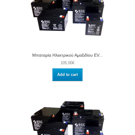
Μπαταρία Ηλεκτρικού Αμαξιδίου EV...
105,00€
Add to cart