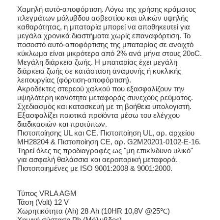
Χαμηλή αυτό-αποφόρτιση. Λόγω της χρήσης κράματος
πλεγμάτων μόλυβδου ασβεστίου και υλικών υψηλής
καθαρότητας, η μπαταρία μπορεί να αποθηκευτεί για
μεγάλα χρονικά διαστήματα χωρίς επαναφόρτιση. Το
ποσοστό αυτό-αποφόρτισης της μπαταρίας σε ανοιχτό
κύκλωμα είναι μικρότερο από 2% ανά μήνα στους 20oC.
Μεγάλη διάρκεια ζωής. Η μπαταρίας έχει μεγάλη
διάρκεια ζωής σε κατάσταση αναμονής ή κυκλικής
λειτουργίας (φόρτιση-αποφόρτιση).
Ακροδέκτες στερεού χαλκού που εξασφαλίζουν την
υψηλότερη ικανότητα μεταφοράς συνεχούς ρεύματος.
Σχεδιασμός και κατασκευή με τη βοήθεια υπολογιστή.
Εξασφαλίζει ποιοτικά προϊόντα μέσω του ελέγχου
διαδικασιών και προτύπων.
Πιστοποίησης UL και CE. Πιστοποίηση UL, αρ. αρχείου
MH28204 & Πιστοποίηση CE, αρ. G2M20201-0102-E-16.
Τηρεί όλες τις προδιαγραφές ως "μη επικίνδυνο υλικό"
για ασφαλή θαλάσσια και αεροπορική μεταφορά.
Πιστοποιημένες με ISO 9001:2008 & 9001:2000.
Τύπος VRLA AGM
Τάση (Volt) 12 V
Χωρητικότητα (Ah) 28 Ah (10HR 10,8V @25℃)
Χημική σύσταση Pb (Μόλυβδος)