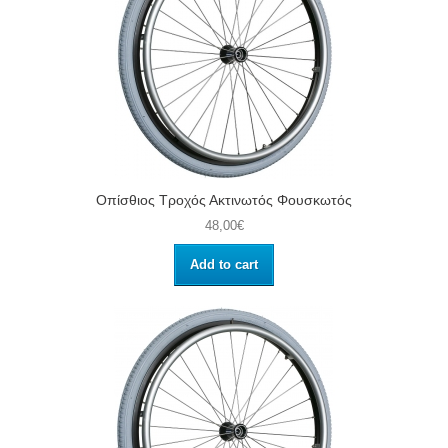
Οπίσθιος Τροχός Ακτινωτός Φουσκωτός
48,00€
Add to cart