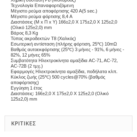
Τεχνολογία Επαναφορτιζόμενη
Μέγιστο ρεύμα αποφόρτισης 420 A(5 sec.)
Μέγιστο ρεύμα φόρτισης 8,4 A
Διαστάσεις (M x Π x Y) 166±2,0 X 175±2,0 X 125±2,0
(Ολικό 125±2,0) mm
Βάρος 8,3 Kg
Τύπος ακροδεκτών T8 (Χαλκός)
Εσωτερική αντίσταση (πλήρης φόρτιση, 25℃) 10mΩ
Βαθμός αυτοεκφόρτισης (25℃) 3 μήνες - 91%, 6 μήνες -
82%, 12 μήνες 65%
Συμβατότητα Ηλεκτροκίνητα αμαξίδια AC-71, AC-72,
AC-72B (2 τμχ.)
Εφαρμογές Ηλεκτροκίνητα αμαξίδια, ποδήλατα κλπ.
Κύκλος ζωής (25℃) 500 cycles@70% (βαθμός
αποφόρτισης)
Εγγύηση 1 έτος
Διαστάσεις: 166±2,0 X 175±2,0 X 125±2,0 (Ολικό
125±2,0) mm
ΚΡΙΤΙΚΈΣ