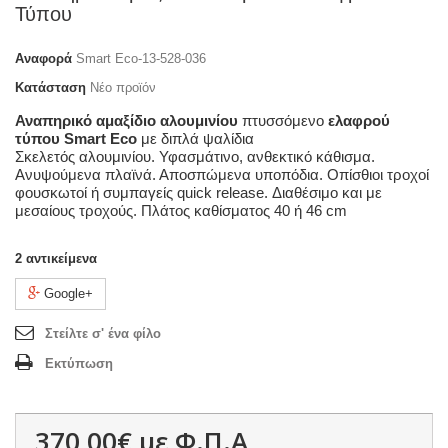
Τύπου
Αναφορά
Smart Eco-13-528-036
Κατάσταση
Νέο προϊόν
Αναπηρικό αμαξίδιο αλουμινίου
πτυσσόμενο
ελαφρού
τύπου Smart Eco
με διπλά ψαλίδια
Σκελετός αλουμινίου. Υφασμάτινο, ανθεκτικό κάθισμα.
Ανυψούμενα πλαϊνά. Αποσπώμενα υποπόδια. Οπίσθιοι τροχοί
φουσκωτοί ή συμπαγείς quick release. Διαθέσιμο και με
μεσαίους τροχούς. Πλάτος καθίσματος 40 ή 46 cm
2
αντικείμενα
Google+
Στείλτε σ' ένα φίλο
Εκτύπωση
370,00€
με Φ.Π.Α